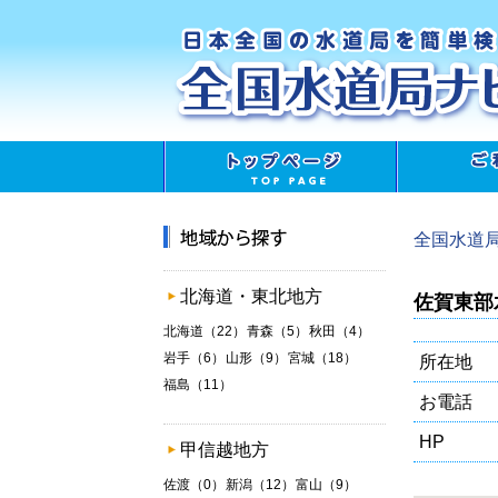
全国水道
北海道・東北地方
佐賀東部
北海道（22）
青森（5）
秋田（4）
岩手（6）
山形（9）
宮城（18）
所在地
福島（11）
お電話
HP
甲信越地方
佐渡（0）
新潟（12）
富山（9）