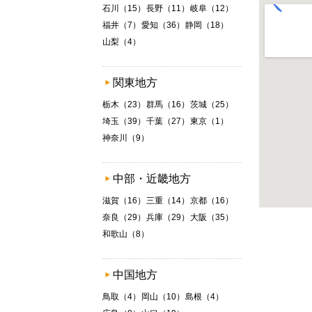
石川（15）
長野（11）
岐阜（12）
福井（7）
愛知（36）
静岡（18）
山梨（4）
関東地方
栃木（23）
群馬（16）
茨城（25）
埼玉（39）
千葉（27）
東京（1）
神奈川（9）
中部・近畿地方
滋賀（16）
三重（14）
京都（16）
奈良（29）
兵庫（29）
大阪（35）
和歌山（8）
中国地方
鳥取（4）
岡山（10）
島根（4）